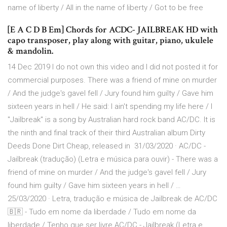
name of liberty / All in the name of liberty / Got to be free
[E A C D B Em] Chords for ACDC- JAILBREAK HD with
capo transposer, play along with guitar, piano, ukulele
& mandolin.
14 Dec 2019 I do not own this video and I did not posted it for
commercial purposes. There was a friend of mine on murder
/ And the judge's gavel fell / Jury found him guilty / Gave him
sixteen years in hell / He said: I ain't spending my life here / I
"Jailbreak" is a song by Australian hard rock band AC/DC. It is
the ninth and final track of their third Australian album Dirty
Deeds Done Dirt Cheap, released in 31/03/2020 · AC/DC -
Jailbreak (tradução) (Letra e música para ouvir) - There was a
friend of mine on murder / And the judge's gavel fell / Jury
found him guilty / Gave him sixteen years in hell / …
25/03/2020 · Letra, tradução e música de Jailbreak de AC/DC
🇧🇷 - Tudo em nome da liberdade / Tudo em nome da
liberdade / Tenho que ser livre AC/DC - Jailbreak (Letra e