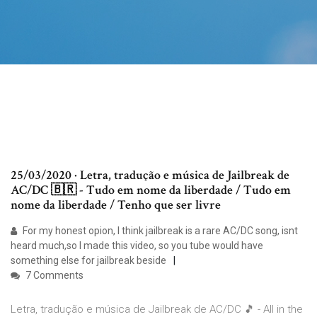
25/03/2020 · Letra, tradução e música de Jailbreak de
AC/DC 🇧🇷 - Tudo em nome da liberdade / Tudo em
nome da liberdade / Tenho que ser livre
For my honest opion, I think jailbreak is a rare AC/DC song, isnt
heard much,so I made this video, so you tube would have
something else for jailbreak beside
7 Comments
Letra, tradução e música de Jailbreak de AC/DC 🎵 - All in the