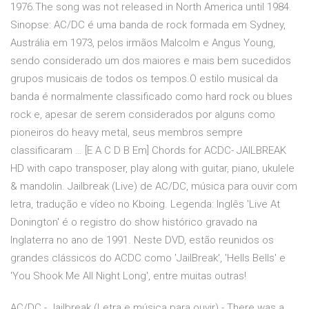
1976.The song was not released in North America until 1984.
Sinopse: AC/DC é uma banda de rock formada em Sydney,
Austrália em 1973, pelos irmãos Malcolm e Angus Young,
sendo considerado um dos maiores e mais bem sucedidos
grupos musicais de todos os tempos.O estilo musical da
banda é normalmente classificado como hard rock ou blues
rock e, apesar de serem considerados por alguns como
pioneiros do heavy metal, seus membros sempre
classificaram … [E A C D B Em] Chords for ACDC- JAILBREAK
HD with capo transposer, play along with guitar, piano, ukulele
& mandolin. Jailbreak (Live) de AC/DC, música para ouvir com
letra, tradução e vídeo no Kboing. Legenda: Inglês 'Live At
Donington' é o registro do show histórico gravado na
Inglaterra no ano de 1991. Neste DVD, estão reunidos os
grandes clássicos do ACDC como 'JailBreak', 'Hells Bells' e
'You Shook Me All Night Long', entre muitas outras!
AC/DC - Jailbreak (Letra e música para ouvir) - There was a