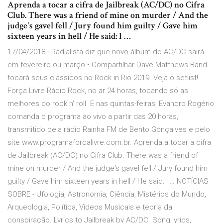
Aprenda a tocar a cifra de Jailbreak (AC/DC) no Cifra
Club. There was a friend of mine on murder / And the
judge's gavel fell / Jury found him guilty / Gave him
sixteen years in hell / He said: I …
17/04/2018 · Radialista diz que novo álbum do AC/DC sairá
em fevereiro ou março • Compartilhar Dave Matthews Band
tocará seus clássicos no Rock in Rio 2019. Veja o setlist!
Força Livre Rádio Rock, no ar 24 horas, tocando só as
melhores do rock n' roll. E nas quintas-feiras, Evandro Rogério
comanda o programa ao vivo a partir das 20 horas,
transmitido pela rádio Rainha FM de Bento Gonçalves e pelo
site www.programaforcalivre.com.br. Aprenda a tocar a cifra
de Jailbreak (AC/DC) no Cifra Club. There was a friend of
mine on murder / And the judge's gavel fell / Jury found him
guilty / Gave him sixteen years in hell / He said: I … NOTÍCIAS
SOBRE - Ufologia, Astronomia, Ciência, Mistérios do Mundo,
Arqueologia, Política, Vídeos Musicais e teoria da
conspiração. Lyrics to Jailbreak by AC/DC. Song lyrics,