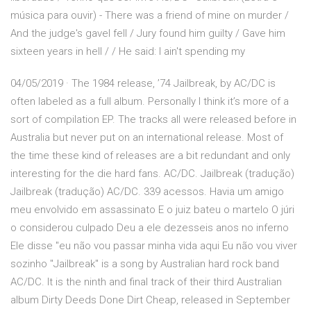
música para ouvir) - There was a friend of mine on murder /
And the judge's gavel fell / Jury found him guilty / Gave him
sixteen years in hell / / He said: I ain't spending my
04/05/2019 · The 1984 release, ’74 Jailbreak, by AC/DC is
often labeled as a full album. Personally I think it’s more of a
sort of compilation EP. The tracks all were released before in
Australia but never put on an international release. Most of
the time these kind of releases are a bit redundant and only
interesting for the die hard fans. AC/DC. Jailbreak (tradução)
Jailbreak (tradução) AC/DC. 339 acessos. Havia um amigo
meu envolvido em assassinato E o juiz bateu o martelo O júri
o considerou culpado Deu a ele dezesseis anos no inferno
Ele disse "eu não vou passar minha vida aqui Eu não vou viver
sozinho "Jailbreak" is a song by Australian hard rock band
AC/DC. It is the ninth and final track of their third Australian
album Dirty Deeds Done Dirt Cheap, released in September