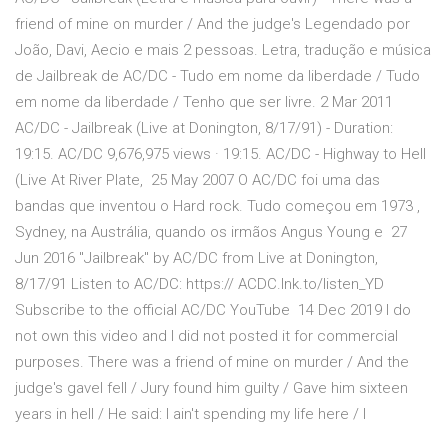
friend of mine on murder / And the judge's Legendado por
João, Davi, Aecio e mais 2 pessoas. Letra, tradução e música
de Jailbreak de AC/DC - Tudo em nome da liberdade / Tudo
em nome da liberdade / Tenho que ser livre. 2 Mar 2011
AC/DC - Jailbreak (Live at Donington, 8/17/91) - Duration:
19:15. AC/DC 9,676,975 views · 19:15. AC/DC - Highway to Hell
(Live At River Plate, 25 May 2007 O AC/DC foi uma das
bandas que inventou o Hard rock. Tudo começou em 1973 ,
Sydney, na Austrália, quando os irmãos Angus Young e 27
Jun 2016 "Jailbreak" by AC/DC from Live at Donington,
8/17/91 Listen to AC/DC: https:// ACDC.lnk.to/listen_YD
Subscribe to the official AC/DC YouTube 14 Dec 2019 I do
not own this video and I did not posted it for commercial
purposes. There was a friend of mine on murder / And the
judge's gavel fell / Jury found him guilty / Gave him sixteen
years in hell / He said: I ain't spending my life here / I